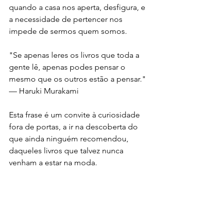
quando a casa nos aperta, desfigura, e 
a necessidade de pertencer nos 
impede de sermos quem somos.
"Se apenas leres os livros que toda a 
gente lê, apenas podes pensar o 
mesmo que os outros estão a pensar." 
— Haruki Murakami
Esta frase é um convite à curiosidade 
fora de portas, a ir na descoberta do 
que ainda ninguém recomendou, 
daqueles livros que talvez nunca 
venham a estar na moda. 
A MINHA BIBLIOTECA É O MEU 
DIÁRIO MAIS ANTIGO
Ao olhar para as minhas prateleiras, 
vejo escrito em lombadas a cronologia 