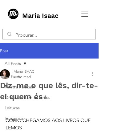
Maria Isaac
Post
All Posts
Maria ISAAC
All Posts
4 min read
Diz-me o que lês, dir-te-
Palavra Podcast
ei quem és
Onde Cantam os Grilos
Leituras
Imprensa
COMO CHEGAMOS AOS LIVROS QUE 
LEMOS