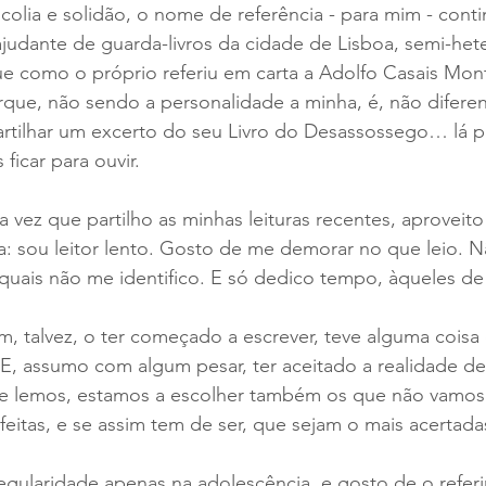
colia e solidão, o nome de referência - para mim - conti
ajudante de guarda-livros da cidade de Lisboa, semi-he
e como o próprio referiu em carta a Adolfo Casais Mont
que, não sendo a personalidade a minha, é, não difere
artilhar um excerto do seu Livro do Desassossego… lá pa
 ficar para ouvir.
 vez que partilho as minhas leituras recentes, aproveito
: sou leitor lento. Gosto de me demorar no que leio. N
 quais não me identifico. E só dedico tempo, àqueles d
, talvez, o ter começado a escrever, teve alguma coisa
E, assumo com algum pesar, ter aceitado a realidade de
que lemos, estamos a escolher também os que não vamos 
feitas, e se assim tem de ser, que sejam o mais acertadas
gularidade apenas na adolescência, e gosto de o referi