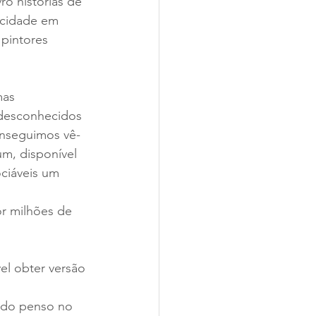
o histórias de 
 cidade em 
pintores 
mas 
 desconhecidos 
onseguimos vê-
m, disponível 
ciáveis um 
or milhões de 
el obter versão 
ando penso no 