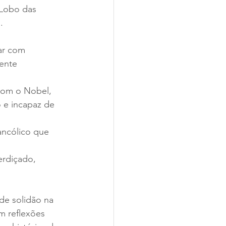
 Lobo das 
.
ar com 
ente 
com o Nobel, 
 e incapaz de 
ancólico que 
rdiçado, 
de solidão na 
m reflexões 