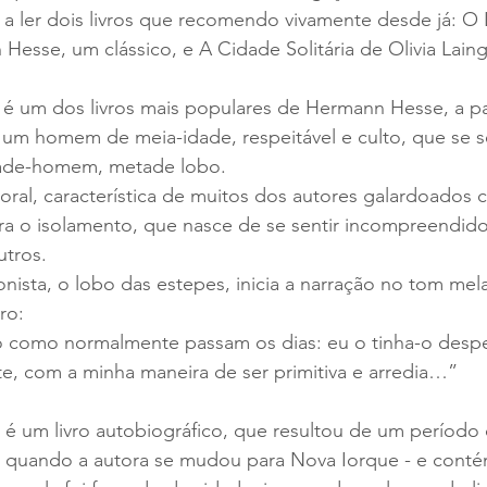
i a ler dois livros que recomendo vivamente desde já: O
esse, um clássico, e A Cidade Solitária de Olivia Laing
é um dos livros mais populares de Hermann Hesse, a p
a um homem de meia-idade, respeitável e culto, que se s
tade-homem, metade lobo.
ral, característica de muitos dos autores galardoados 
ra o isolamento, que nasce de se sentir incompreendido
tros.
gonista, o lobo das estepes, inicia a narração no tom mel
ro:
o como normalmente passam os dias: eu o tinha-o despe
e, com a minha maneira de ser primitiva e arredia…”
a é um livro autobiográfico, que resultou de um período 
 - quando a autora se mudou para Nova Iorque - e conté