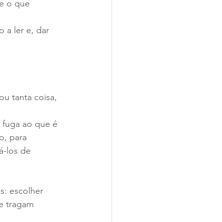
e o que 
 a ler e, dar 
u tanta coisa, 
 fuga ao que é 
o, para 
-los de 
s: escolher 
e tragam 