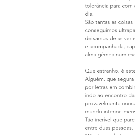
tolerância para com 
dia.
São tantas as coisa
conseguimos ultrapas
deixamos de as ver e
e acompanhada, capa
alma gémea num escr
Que estranho, é este
Alguém, que segura 
por letras em combin
indo ao encontro das
provavelmente nunca 
mundo interior imen
Tão incrível que pare
entre duas pessoas.