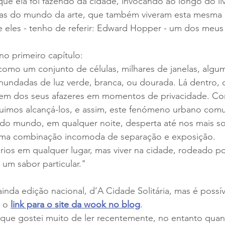
ue ela foi fazendo da cidade, invocando ao longo do livr
icas do mundo da arte, que também viveram esta mesma
 eles - tenho de referir: Edward Hopper - um dos meus 
no primeiro capítulo:
como um conjunto de células, milhares de janelas, algu
inundadas de luz verde, branca, ou dourada. Lá dentro,
vem dos seus afazeres em momentos de privacidade. C
uimos alcançá-los, e assim, este fenómeno urbano comu
do mundo, em qualquer noite, desperta até nos mais so
 uma combinação incomoda de separação e exposição.
rios em qualquer lugar, mas viver na cidade, rodeado p
 um sabor particular."
ainda edição nacional, d’A Cidade Solitária, mas é possív
 o 
link para o site da wook no blog
.
s que gostei muito de ler recentemente, no entanto qu