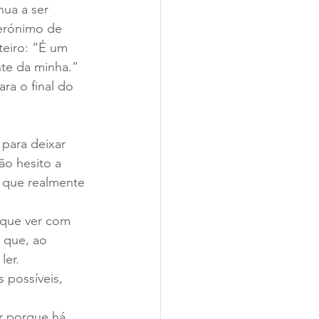
nua a ser 
terónimo de 
eiro: “É um 
nte da minha.”
ra o final do 
 para deixar 
ão hesito a 
e que realmente 
 que ver com 
 que, ao 
ler.
 possíveis, 
r porque há 