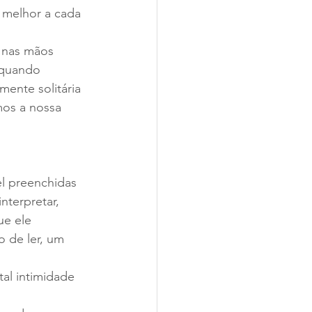
r melhor a cada 
 nas mãos 
 quando 
ente solitária 
os a nossa 
l preenchidas 
nterpretar, 
ue ele 
 de ler, um 
tal intimidade 