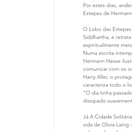
Por estes dias, ande
Estepes de Hermann H
O Lobo das Estepes 
Siddhartha, e retrat
espiritualmente me
Numa escrita intempo
Hermann Hesse ilust
comunicar com os ou
Harry Aller, o prota
caracteriza todo o liv
“O dia tinha passad
dissipado suavement
Já A Cidade Solitári
vida de Olivia Laing