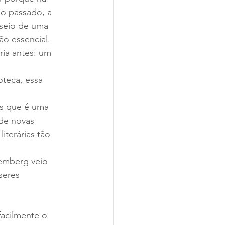
 o passado, a 
 seio de uma 
ão essencial.
ria antes: um 
oteca, essa 
es que é uma 
 de novas 
iterárias tão 
temberg veio 
seres 
facilmente o 