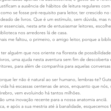
ustificam a ausência de hábitos de leitura regulares com
 como se fosse pré-requisito para leitor, ter crescido no
 rodeado de livros. Que é um estímulo, sem dúvida, mas n
r essenciais, nesta arte de entusiasmar leitores, escolhe
iblioteca nos arredores lá de casa.
ais me faltou, o primeiro, o amigo leitor, porque a bibli
ter alguém que nos oriente na floresta de possibilidad
 livros, uma ajuda nesta aventura sem fim de descoberta
ritores, para além de companhia para aquelas conversas l
Porque ler não é natural ao ser humano, lembras-te? Gu
 vida há escassas centenas de anos, enquanto que nós, 
rebro, vem evoluindo há tantos milhões.
s são uma inovação recente para a nossa anatomia anciã.
tica, e após a sua mestria até à banalidade, esquecemos 