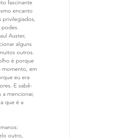
to fascinante 
mesmo encanto 
privilegiados, 
e podes.
aul Auster, 
ionar alguns 
uitos outros.
olho é porque 
te momento, em 
orque eu era 
ores. E sabê-
 a mencionar, 
a que é a 
umanos: 
lo outro, 