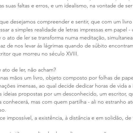
as suas faltas e erros, e um idealismo, na vontade de se
s que desejamos compreender e sentir, que com um livro
sar a simples realidade de letras impressas em papel -
 o ato de ler se transforma numa meditação, simultaneam
z de nos levar às lágrimas quando de súbito encontram
itor que morreu no século XVIII.
 ato de ler, não acham?
nas mãos um livro, objeto composto por folhas de pape
ações imensas, ao qual decide dedicar horas de vida a i
 ideias propostas por um desconhecido, um escritor, q
conhecerá, mas com quem partilha - ali no estranho ato
so.
ce impossível, a existência, à distância e em solidão, de 