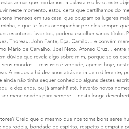
stas armas que herdamos: a palavra e o livro, este obje
ouvir neste momento, estou certa que partilhamos do 
 tens imensos em tua casa, que ocupam os lugares mais 
minha, e que te fazes acompanhar por eles sempre qu
ns escritores favoritos, poderia escolher vários títulos P
uez, Thoreau, John Fante, Eça, Camilo… e convém menc
 Mário de Carvalho, Joel Neto, Afonso Cruz… entre m
em dúvida que revela algo sobre mim, porque se os esc
s seus mundos… mas isso é verdade, apenas hoje, nes
var. A resposta há dez anos atrás seria bem diferente, p
 ainda não tinha sequer conhecido alguns destes escrit
aqui a dez anos, ou já amanhã até, haverão novos nomes
a ser mencionados para sempre… nesta longa descobert
eitores? Creio que o mesmo que nos torna bons seres h
 nos rodeia, bondade de espírito, respeito e empatia pe