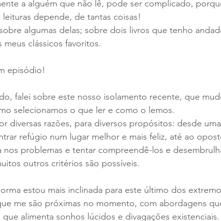
lmente a alguém que não lê, pode ser complicado, porqu
 leituras depende, de tantas coisas!
 sobre algumas delas; sobre dois livros que tenho andado
 meus clássicos favoritos.
m episódio!
o, falei sobre este nosso isolamento recente, que mudo
omo selecionamos o que ler e como o lemos.
or diversas razões, para diversos propósitos: desde uma
trar refúgio num lugar melhor e mais feliz, até ao opost
 nos problemas e tentar compreendê-los e desembrulhá
itos outros critérios são possíveis.
orma estou mais inclinada para este último dos extremo
, que me são próximas no momento, com abordagens qu
 que alimenta sonhos lúcidos e divagações existenciais.