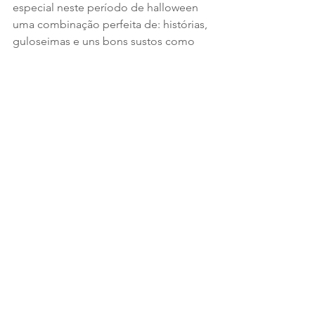
especial neste período de halloween 
uma combinação perfeita de: histórias, 
guloseimas e uns bons sustos como 
shots de adrenalina.
Sim, consigo ver que há um centro 
encanto hipnótico nestes contos 
aterradores.
Eles lembram-nos de que apesar de 
existir o assustador, o vil, o maléfico, a 
possibilidade do pior poder acontecer, 
a qualquer um de nós… ainda assim 
continuamos a vencer, estamos vivos. E 
não é só “estamos vivos”, é também o 
quão maravilhoso é viver e o privilégio 
desta experiência.
Talvez todos estejamos assombrados, 
a todo o momento, por nós próprios. 
Pelos fantasmas que constituem as 
histórias das nossas vidas, que por 