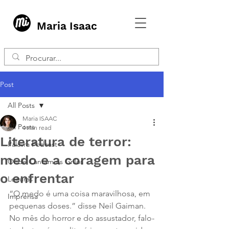
Maria Isaac
Post
All Posts
Maria ISAAC
All Posts
4 min read
Literatura de terror:
Palavra Podcast
medo e a coragem para
Onde Cantam os Grilos
o enfrentar
Leituras
“O medo é uma coisa maravilhosa, em 
Imprensa
pequenas doses.” disse Neil Gaiman.
No mês do horror e do assustador, falo-