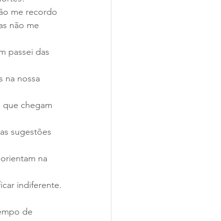
não me recordo 
as não me 
m passei das 
s na nossa 
s que chegam 
 as sugestões 
 orientam na 
.
car indiferente.
tempo de 