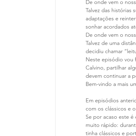
De onde vem o nos
Talvez das história
adaptações e reinter
sonhar acordados at
De onde vem o noss
Talvez de uma distâ
decidiu chamar “leit
Neste episódio vou fa
Calvino, partilhar a
devem continuar a p
Bem-vindo a mais um
Em episódios anterio
com os clássicos e o
Se por acaso este é 
muito rápido: durant
tinha clássicos e po