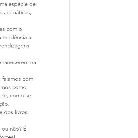
 uma espécie de 
as temáticas, 
tes com o 
a tendência a 
prendizagens 
ermanecerem na 
e falamos com 
ermos como 
dade, como se 
ção.
dos livros; 
r ou não? É 
fortes!