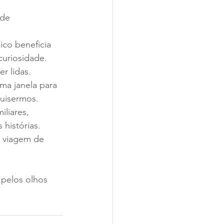
de 
ico beneficia 
curiosidade.
r lidas.
a janela para 
quisermos.
liares, 
 histórias.
a viagem de 
pelos olhos 