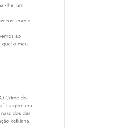
ar-lhe: um 
ssicos, com a 
ivemos ao 
o qual o meu 
 “O Crime do 
na” surgem em 
 nascidos das 
ção kafkiana 