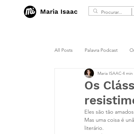
Maria Isaac
All Posts
Palavra Podcast
O
Maria ISAAC
4 min
Os Cláss
resistim
Eles são tão amados
Mas uma coisa é unâ
literário.