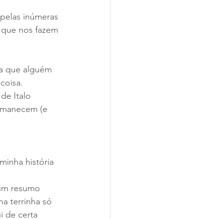
pelas inúmeras 
 que nos fazem 
 a que alguém 
coisa.
de Italo 
ermanecem (e 
minha história 
 um resumo 
a terrinha só 
i de certa 