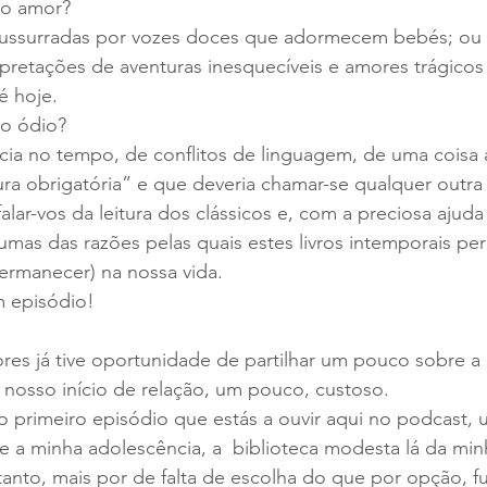
so amor?
s sussurradas por vozes doces que adormecem bebés; ou 
pretações de aventuras inesquecíveis e amores trágicos
é hoje.
o ódio?
ncia no tempo, de conflitos de linguagem, de uma coisa
ura obrigatória” e que deveria chamar-se qualquer outra 
lar-vos da leitura dos clássicos e, com a preciosa ajuda 
lgumas das razões pelas quais estes livros intemporais p
ermanecer) na nossa vida.
 episódio!
res já tive oportunidade de partilhar um pouco sobre a 
 nosso início de relação, um pouco, custoso.
o primeiro episódio que estás a ouvir aqui no podcast,
e a minha adolescência, a  biblioteca modesta lá da minh
rtanto, mais por de falta de escolha do que por opção, fu