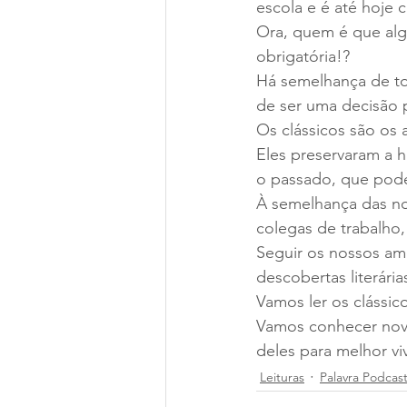
escola e é até hoje 
Ora, quem é que alg
obrigatória!?
Há semelhança de tod
de ser uma decisão p
Os clássicos são os a
Eles preservaram a 
o passado, que pode
À semelhança das nos
colegas de trabalho,
Seguir os nossos amo
descobertas literária
Vamos ler os clássi
Vamos conhecer novo
deles para melhor v
Leituras
Palavra Podcas