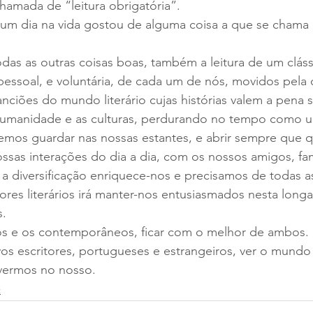
chamada de “leitura obrigatória”.
um dia na vida gostou de alguma coisa a que se chama 
as as outras coisas boas, também a leitura de um cláss
essoal, e voluntária, de cada um de nós, movidos pela 
nciões do mundo literário cujas histórias valem a pena se
humanidade e as culturas, perdurando no tempo como um
mos guardar nas nossas estantes, e abrir sempre que 
sas interações do dia a dia, com os nossos amigos, fami
 a diversificação enriquece-nos e precisamos de todas as
res literários irá manter-nos entusiasmados nesta long
s.
cos e os contemporâneos, ficar com o melhor de ambos.
s escritores, portugueses e estrangeiros, ver o mundo 
ivermos no nosso.
t