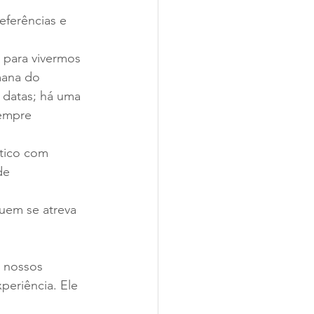
ferências e 
 para vivermos 
mana do 
 datas; há uma 
empre 
tico com 
de 
quem se atreva 
s nossos 
eriência. Ele 