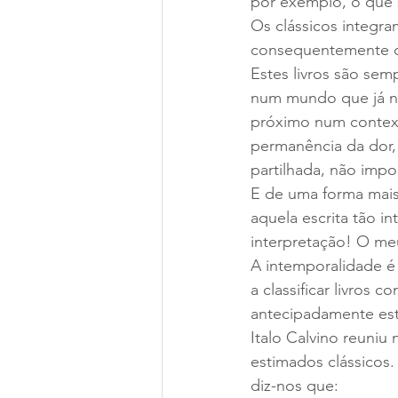
por exemplo, o que s
Os clássicos integr
consequentemente co
Estes livros são sem
num mundo que já nã
próximo num context
permanência da dor,
partilhada, não impo
E de uma forma mais 
aquela escrita tão i
interpretação! O me
A intemporalidade é 
a classificar livros
antecipadamente esta
Italo Calvino reuniu 
estimados clássicos
diz-nos que: