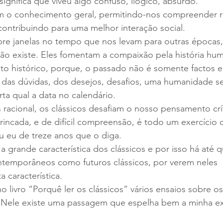
ignifica que viveu algo confuso, ilógico, absurdo.
am o conhecimento geral, permitindo-nos compreender re
ntribuindo para uma melhor interação social.
pre janelas no tempo que nos levam para outras épocas,
o existe. Eles fomentam a compaixão pela história hu
o histórico, porque, o passado não é somente factos e
 das dúvidas, dos desejos, desafios, uma humanidade s
rta qual a data no calendário.
racional, os clássicos desafiam o nosso pensamento crí
ntrincada, e de difícil compreensão, é todo um exercício 
u eu de treze anos que o diga.
a grande característica dos clássicos e por isso há até 
 contemporâneos como futuros clássicos, por verem neles 
 característica.
no livro “Porquê ler os clássicos” vários ensaios sobre o
. Nele existe uma passagem que espelha bem a minha exp