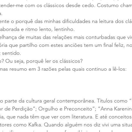
tender-me com os clássicos desde cedo. Costumo cham
a.
nte o porquê das minhas dificuldades na leitura dos clá
aborada e ritmo lento, lentinho.
elhança de muitas das relações mais conturbadas que v
ória que partilho com estes anciões tem um final feliz, n
 sentido.
o? Ou seja, porquê ler os clássicos?
mas resumo em 3 razões pelas quais continuo a lê-los:
são parte da cultura geral contemporânea. Títulos como
 de Perdição”; Orgulho e Preconceito”; “Anna Kareni
ia, que nada têm que ver com literatura. E até conceitos
tores como Kafka. Quando alguém nos diz vivi uma situa