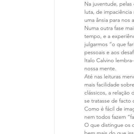
Na juventude, pelas 
luta, de impaciência
uma ânsia para nos a
Numa outra fase mai
tempo, e a experiênc
julgarmos “o que far
pessoais e aos desa
Italo Calvino lembr
nossa mente.
Até nas leituras me
mais facilidade sobr
clássicos, a relação
se tratasse de facto
Como é fácil de imag
nem todos fazem “fa
O que distingue os c
bem mais do que iss