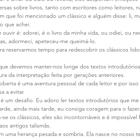
rsas sobre livros, tanto com escritores como leitores, 
m que foi mencionado um clássico e alguém disse: li, m
o que achei.
uvir é: adorei, é o livro da minha vida, ou odiei, ou ne
inas, adormeci, apeteceu-me queimá-lo.
a reservarmos tempo para redescobrir os clássicos lido
ue devemos manter-nos longe dos textos introdutório
ura da interpretação feita por gerações anteriores.
berta é uma aventura pessoal de cada leitor e por isso
a a evitar.
 é um desafio. Eu adoro ler textos introdutórios que me
 tarde, ainda mais tarde, eu consiga coragem para o fazer
 os clássicos, eles são incontornáveis e é impossível fi
aos antigos talismãs.
am uma herança pesada e sombria. Ela nasce no nosso 