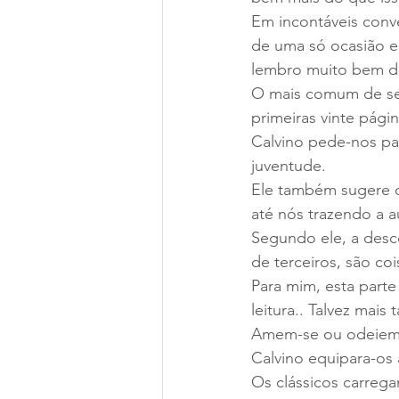
Em incontáveis conve
de uma só ocasião e
lembro muito bem d
O mais comum de se o
primeiras vinte pág
Calvino pede-nos par
juventude.
Ele também sugere q
até nós trazendo a a
Segundo ele, a desco
de terceiros, são cois
Para mim, esta parte
leitura.. Talvez mais
Amem-se ou odeiem-se
Calvino equipara-os 
Os clássicos carreg