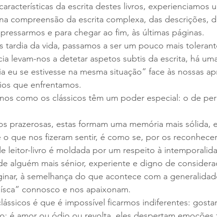
características da escrita destes livros, experienciamos
 na compreensão da escrita complexa, das descrições, d
pressarmos e para chegar ao fim, às últimas páginas.
s tardia da vida, passamos a ser um pouco mais toleran
ia levam-nos a detetar aspetos subtis da escrita, há um
ia eu se estivesse na mesma situação” face às nossas a
fios que enfrentamos.
a-nos como os clássicos têm um poder especial: o de p
nos prazerosas, estas formam uma memória mais sólida, 
e o que nos fizeram sentir, é como se, por os reconhec
 de leitor-livro é moldada por um respeito à intemporali
 de alguém mais sénior, experiente e digno de considera
inar, à semelhança do que acontece com a generalidade 
ísca” connosco e nos apaixonam.
lássicos é que é impossível ficarmos indiferentes: gosta
o: é amor ou ódio ou revolta, eles despertam emoções 