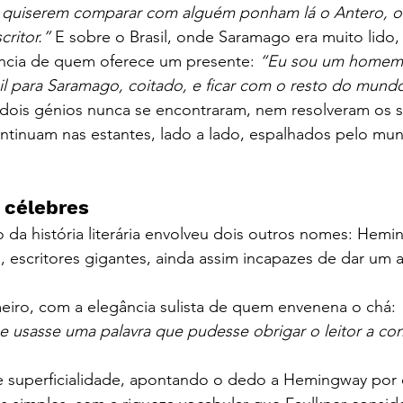
uiserem comparar com alguém ponham lá o Antero, o 
ritor.”
 E sobre o Brasil, onde Saramago era muito lido,
cia de quem oferece um presente: 
“Eu sou um homem 
sil para Saramago, coitado, e ficar com o resto do mund
 dois génios nunca se encontraram, nem resolveram os s
continuam nas estantes, lado a lado, espalhados pelo mu
 célebres
da história literária envolveu dois outros nomes: Hemi
, escritores gigantes, ainda assim incapazes de dar um 
meiro, com a elegância sulista de quem envenena o chá:
 usasse uma palavra que pudesse obrigar o leitor a con
 superficialidade, apontando o dedo a Hemingway por e