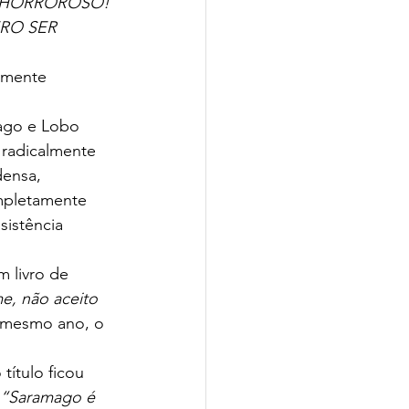
 HORROROSO! 
RO SER 
tamente 
mago e Lobo 
 radicalmente 
densa, 
ompletamente 
istência 
 livro de 
e, não aceito 
 mesmo ano, o 
 título ficou 
“Saramago é 