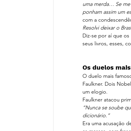
uma merda… Se me q
ponham assim um esc
com a condescendên
Resolvi deixar o Bra
Diz-se por aí que os
seus livros, esses, 
Os duelos mais
O duelo mais famoso 
Faulkner. Dois Nobel
um elogio.
Faulkner atacou pri
“Nunca se soube que
dicionário.”
Era uma acusação de