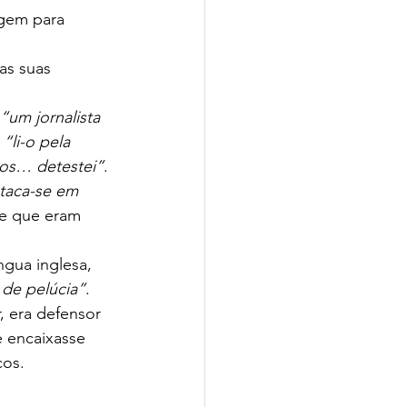
rgem para 
as suas 
“um jornalista 
 
“li-o pela 
uros… detestei”
. 
taca-se em 
 e que eram 
ngua inglesa, 
 de pelúcia”
.
, era defensor 
e encaixasse 
cos.