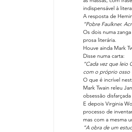
as massas, com frase
indispensável à litera
A resposta de Hemi
“Pobre Faulkner. Ac
Os dois numa zanga 
prosa literária.
Houve ainda Mark Twa
Disse numa carta:
“Cada vez que leio O
com o próprio osso 
O que é incrível nest
Mark Twain releu Jane
obsessão disfarçada
E depois Virginia 
processo de inventa
mas com a mesma urg
“A obra de um estuda