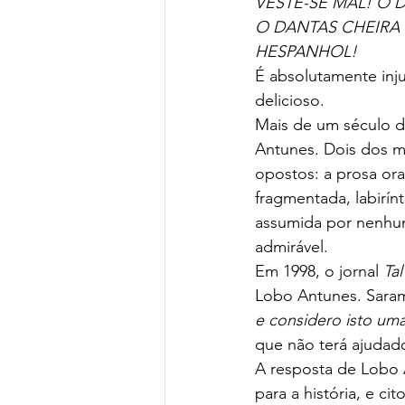
VESTE-SE MAL! O 
O DANTAS CHEIRA
HESPANHOL!
É absolutamente injus
delicioso.
Mais de um século 
Antunes. Dois dos m
opostos: a prosa ora
fragmentada, labirí
assumida por nenhum
admirável.
Em 1998, o jornal 
Ta
Lobo Antunes. Saram
e considero isto um
que não terá ajudado
A resposta de Lobo 
para a história, e cito