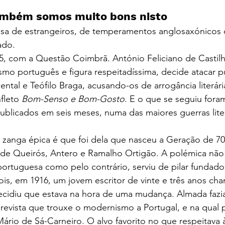
ambém somos muito bons nisto
oisa de estrangeiros, de temperamentos anglosaxónicos 
ado.
com a Questão Coimbrã. António Feliciano de Castilh
smo português e figura respeitadíssima, decide atacar 
ntal e Teófilo Braga, acusando-os de arrogância literári
leto 
Bom-Senso e Bom-Gosto
. E o que se seguiu fora
publicados em seis meses, numa das maiores guerras lite
a zanga épica é que foi dela que nasceu a Geração de 7
a de Queirós, Antero e Ramalho Ortigão. A polémica não
 portuguesa como pelo contrário, serviu de pilar fundado
is, em 1916, um jovem escritor de vinte e três anos ch
cidiu que estava na hora de uma mudança. Almada fazia
 revista que trouxe o modernismo a Portugal, e na qual 
io de Sá-Carneiro. O alvo favorito no que respeitava à e