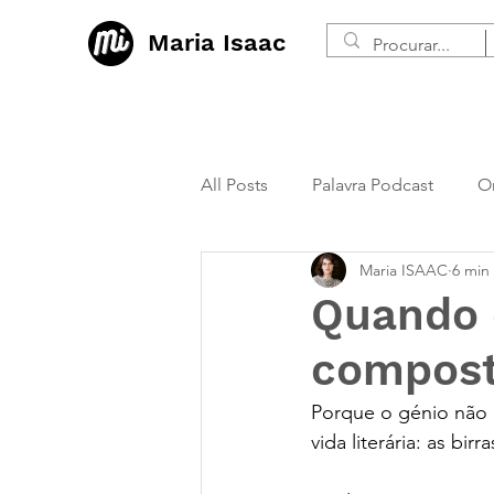
Maria Isaac
All Posts
Palavra Podcast
O
Maria ISAAC
6 min
Quando 
compost
Porque o génio não 
vida literária: as bir