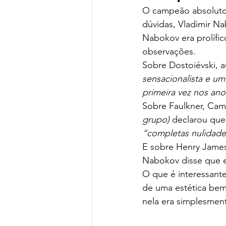
O campeão absoluto 
dúvidas, Vladimir N
Nabokov era prolífic
observações.
Sobre Dostoiévski, au
sensacionalista e u
primeira vez nos ano
Sobre Faulkner, Camu
grupo)
 declarou que
“completas nulidades
E sobre Henry James,
Nabokov disse que e
O que é interessante
de uma estética bem 
nela era simplesment