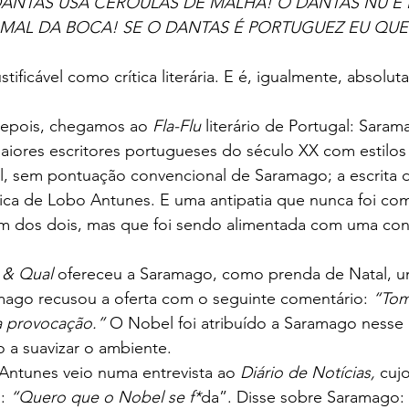
DANTAS USA CEROULAS DE MALHA!
O DANTAS NÚ É
 MAL DA BOCA!
SE O DANTAS É PORTUGUEZ EU QUE
tificável como crítica literária. E é, igualmente, absolu
depois, chegamos ao 
Fla-Flu
 literário de Portugal: Sara
aiores escritores portugueses do século XX com estilos
l, sem pontuação convencional de Saramago; a escrita 
ntica de Lobo Antunes. E uma antipatia que nunca foi c
 dos dois, mas que foi sendo alimentada com uma cons
l & Qual
 ofereceu a Saramago, como prenda de Natal, um
ago recusou a oferta com o seguinte comentário: 
“Tom
a provocação.”
 O Nobel foi atribuído a Saramago nesse
 a suavizar o ambiente.
Antunes veio numa entrevista ao 
Diário de Notícias,
 cujo
: 
“Quero que o Nobel se f*
da”. Disse sobre Saramago: 