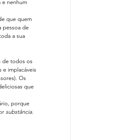
m e nenhum 
 de que quem 
a pessoa de 
oda a sua 
s de todos os 
 e implacáveis 
sores). Os 
eliciosas que 
rio, porque 
or 
substância
.