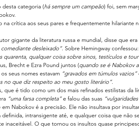
desta categoria (
há sempre um campeão
) foi, sem ma
abokov.
o na crítica aos seus pares e frequentemente hilariante n
tor gigante da literatura russa e mundial, disse que era 
m comediante desleixado”
. Sobre Hemingway confessou:
s quarenta, qualquer coisa sobre sinos, testículos e to
s, Brecht e Ezra Pound juntos (
quando se é Nabokov a
 os seus nomes estavam 
“gravados em túmulos vazios”
 no que diz respeito ao meu gosto literário”
.
 que é tido como um dos mais refinados estilistas da lí
ra 
“uma farsa completa”
 e falou das suas 
“vulgaridades
 em Nabokov é a precisão. Ele não insultava por insultar
definida, intransigente até, e qualquer coisa que não s
e inaceitável. O que tornou os insultos quase principes