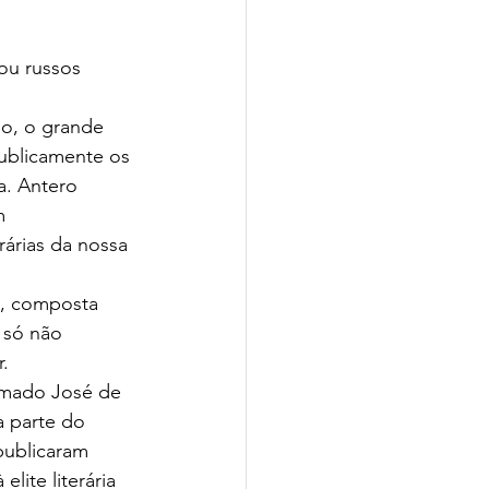
ou russos 
o, o grande 
publicamente os 
a. Antero 
m 
rárias da nossa 
0, composta 
 só não 
r.
amado José de 
 parte do 
publicaram 
lite literária 