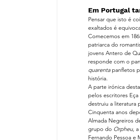
Em Portugal t
Pensar que isto é c
exaltados é equivoc
Comecemos em 1865, 
patriarca do romanti
jovens Antero de Que
responde com o panf
quarenta
 panfletos 
história.
A parte irónica dest
pelos escritores Eç
destruiu a literatura
Cinquenta anos depo
Almada Negreiros de
grupo do 
Orpheu,
 a
Fernando Pessoa e Már