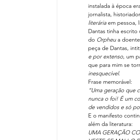
instalada à época er
jornalista, historia
literária
 em pessoa, l
Dantas tinha escrit
do 
Orpheu
 a doente
peça de Dantas, intit
e por extenso
, um p
que para mim se tor
inesquecível
.
Frase memorável:
“Uma geração que co
nunca o foi! É um co
de vendidos e só po
E o manifesto contin
além da literatura:
UMA GERAÇÃO COM