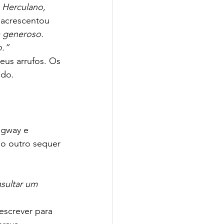
Herculano, 
 acrescentou 
generoso. 
o.”
eus arrufos. Os 
ndo.
ngway e 
ao outro sequer 
sultar um 
screver para 