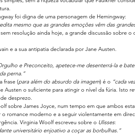
s simples, sem a riqueza vocabular que Faulkner consid
tura.
ngway foi digna de uma personagem de Hemingway:
redita mesmo que as grandes emoções vêm das grandes
sem resolução ainda hoje, a grande discussão sobre o q
in e a sua antipatia declarada por Jane Austen.
rgulho e Preconceito, apetece-me desenterrá-la e bater
da perna.”
a frase (
para além do absurdo da imagem
) é o 
“cada vez
 Austen o suficiente para atingir o nível da fúria. Isto r
 de desprezo.
Woolf sobre James Joyce, num tempo em que ambos est
r o romance moderno e a seguir violentamente em direc
ência. Virginia Woolf escreveu sobre o 
Ulisses
:
nte universitário enjoativo a coçar as borbulhas.”