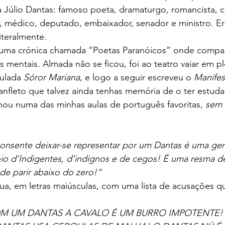
a Júlio Dantas: famoso poeta, dramaturgo, romancista, cr
dor, médico, deputado, embaixador, senador e ministro. Er
iteralmente.
o uma crónica chamada “Poetas Paranóicos” onde compar
s mentais. Almada não se ficou, foi ao teatro vaiar em p
ulada 
Sóror Mariana
, e logo a seguir escreveu o 
Manifes
anfleto que talvez ainda tenhas memória de o ter estudar
nou numa das minhas aulas de português favoritas, 
sem 
nsente deixar-se representar por um Dantas é uma ge
io d’Indigentes, d’indignos e de cegos! É uma resma de
de parir abaixo do zero!”
ua, em letras maiúsculas, com uma lista de acusações q
 UM DANTAS A CAVALO É UM BURRO IMPOTENTE!