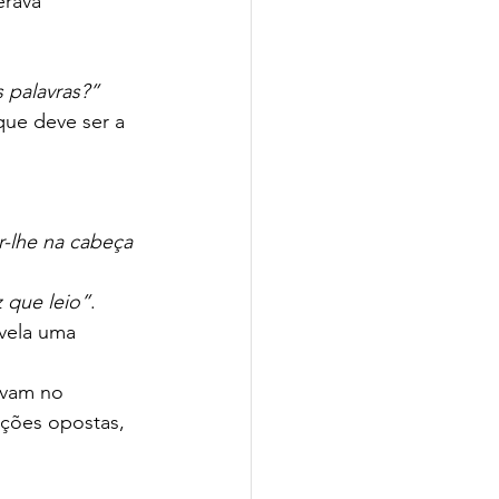
erava 
 palavras?”
ue deve ser a 
-lhe na cabeça 
 que leio”
. 
evela uma 
avam no 
ções opostas, 