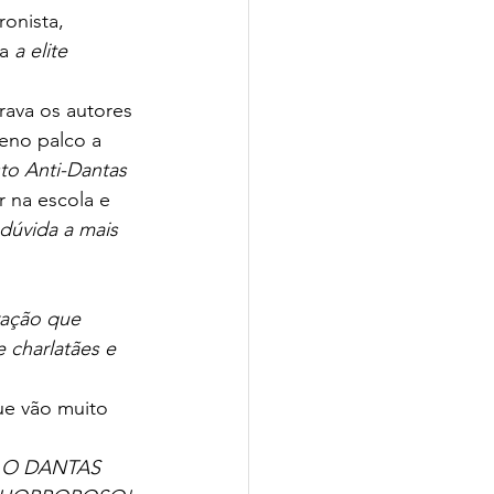
onista, 
a 
a elite 
ava os autores 
leno palco a 
to Anti-Dantas 
 na escola e 
dúvida a mais 
ração que 
 charlatães e 
ue vão muito 
O DANTAS 