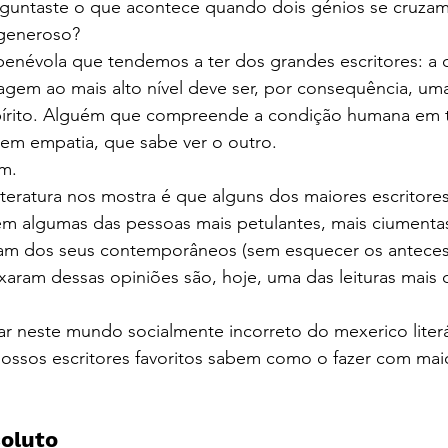
rguntaste o que acontece quando dois génios se cruza
 generoso?
benévola que tendemos a ter dos grandes escritores: a
agem ao mais alto nível deve ser, por consequência, um
pírito. Alguém que compreende a condição humana em t
em empatia, que sabe ver o outro.
im.
literatura nos mostra é que alguns dos maiores escritore
 algumas das pessoas mais petulantes, mais ciumentas
am dos seus contemporâneos (sem esquecer os anteces
xaram dessas opiniões são, hoje, uma das leituras mais d
r neste mundo socialmente incorreto do mexerico literá
nossos escritores favoritos sabem como o fazer com mai
oluto